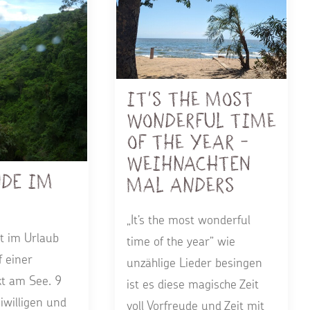
It's the most
wonderful time
of the year -
Weihnachten
ude im
mal anders
„It’s the most wonderful
t im Urlaub
time of the year” wie
 einer
unzählige Lieder besingen
kt am See. 9
ist es diese magische Zeit
iwilligen und
voll Vorfreude und Zeit mit