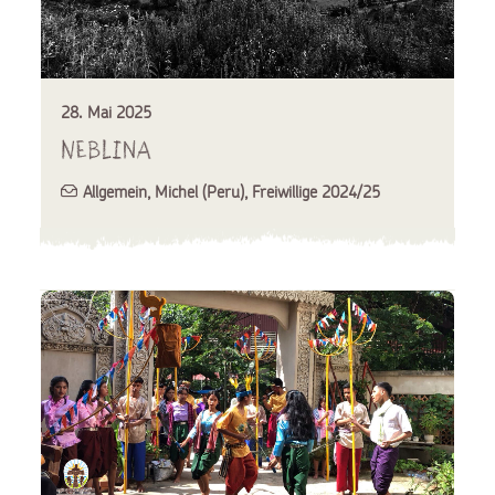
28. Mai 2025
Neblina
Allgemein
,
Michel (Peru)
,
Freiwillige 2024/25