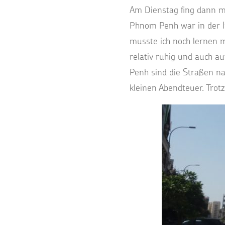
Am Dienstag fing dann mei
Phnom Penh war in der I
musste ich noch lernen m
relativ ruhig und auch a
Penh sind die Straßen n
kleinen Abendteuer. Trot