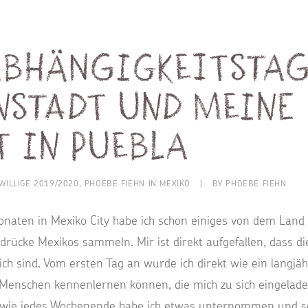
abhängigkeitstag,
nstadt und meine
t in Puebla
IWILLIGE 2019/2020
,
PHOEBE FIEHN IN MEXIKO
|
BY
PHOEBE FIEHN
onaten in Mexiko City habe ich schon einiges von dem Lan
ndrücke Mexikos sammeln. Mir ist direkt aufgefallen, dass d
ich sind. Vom ersten Tag an wurde ich direkt wie ein langjä
e Menschen kennenlernen können, die mich zu sich eingelad
 wie jedes Wochenende habe ich etwas unternommen und so