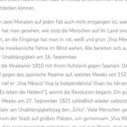
ntdecken können.
 zwei Monaten auf jeden Fall auch nicht entgangen ist, war
hat man gesehen, wie stolz die Menschen auf ihr Land sin
t, an die Eingänge hat man in rot, weiß und grün „Viva Mé
ie mexikanische Fahne im Wind wehen. Alle bereiten sich au
er Unabhängigkeit am 16. September.
die Mexikaner 1810 mit ihrem Aufstand gegen Spanien. Der 
egen das spanische Regime auf, welches Mexiko seit 1521 
ief er „Viva México! Viva la Independencia! Vivan los héroes
 Es leben die Helden!“), womit die Revolution begann. Ein g
s Mexiko am 27. September 1821 schließlich wieder selbsts
 Jahr am Unabhängigkeitstag den „Grito“. Viele Menschen ge
rum der Stadt auf großen Plätzen, um gemeinsam „Viva Méx