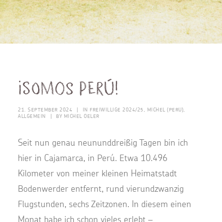
¡Somos Perú!
21. SEPTEMBER 2024
|
IN
FREIWILLIGE 2024/25
,
MICHEL (PERU)
,
ALLGEMEIN
|
BY
MICHEL OELER
Seit nun genau neununddreißig Tagen bin ich
hier in Cajamarca, in Perú. Etwa 10.496
Kilometer von meiner kleinen Heimatstadt
Bodenwerder entfernt, rund vierundzwanzig
Flugstunden, sechs Zeitzonen. In diesem einen
Monat habe ich schon vieles erlebt –