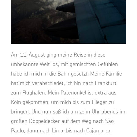
Am 11. August ging meine Reise in diese
unbekannte Welt los, mit gemischten Gefühlen
habe ich mich in die Bahn gesetzt. Meine Familie
hat mich verabschiedet, ich bin nach Frankfurt
zum Flughafen. Mein Patenonkel ist extra aus
Köln gekommen, um mich bis zum Flieger zu
bringen. Und nun saß ich um zehn Uhr abends im
großen Doppeldecker auf dem Weg nach São
Paulo, dann nach Lima, bis nach Cajamarca.