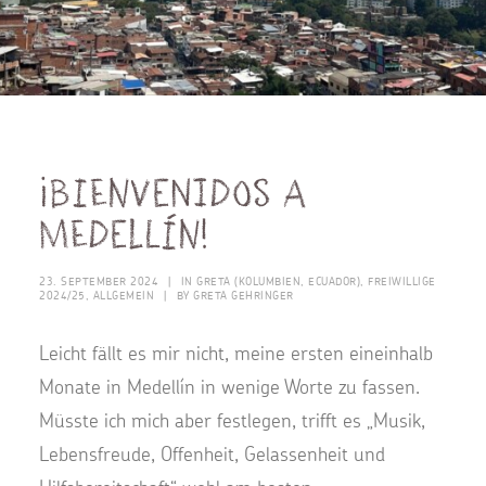
¡Bienvenidos a
Medellín!
23. SEPTEMBER 2024
|
IN
GRETA (KOLUMBIEN, ECUADOR)
,
FREIWILLIGE
2024/25
,
ALLGEMEIN
|
BY
GRETA GEHRINGER
Leicht fällt es mir nicht, meine ersten eineinhalb
Monate in Medellín in wenige Worte zu fassen.
Müsste ich mich aber festlegen, trifft es „Musik,
Lebensfreude, Offenheit, Gelassenheit und