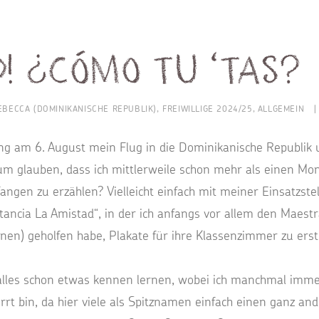
D! ¿Cómo tu ‘tas?
EBECCA (DOMINIKANISCHE REPUBLIK)
,
FREIWILLIGE 2024/25
,
ALLGEMEIN
|
ng am 6. August mein Flug in die Dominikanische Republik u
um glauben, dass ich mittlerweile schon mehr als einen Mon
angen zu erzählen? Vielleicht einfach mit meiner Einsatzstell
stancia La Amistad“, in der ich anfangs vor allem den Maest
nen) geholfen habe, Plakate für ihre Klassenzimmer zu erste
ch alles schon etwas kennen lernen, wobei ich manchmal im
rrt bin, da hier viele als Spitznamen einfach einen ganz a