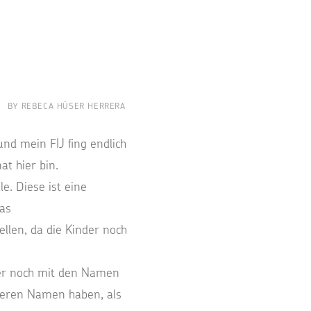
BY
REBECA HÜSER HERRERA
nd mein FIJ fing endlich
at hier bin.
e. Diese ist eine
ras
llen, da die Kinder noch
mer noch mit den Namen
nderen Namen haben, als