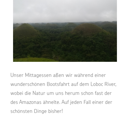
Unser Mittagessen aßen wir während einer
wunderschönen Bootsfahrt auf dem Loboc River,
wobei die Natur um uns herum schon fast der
des Amazonas ähnelte. Auf jeden Fall einer der
schönsten Dinge bisher!