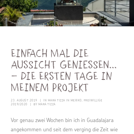
Einfach mal die
Aussicht geniessen…
– Die ersten Tage in
meinem Projekt
23. AUGUST 2019
|
IN
MARA TIZZA IN MEXIKO
,
FREIWILLIGE
2019/2020
|
BY
MARA TIZZA
Vor genau zwei Wochen bin ich in Guadalajara
angekommen und seit dem verging die Zeit wie