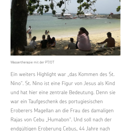
Wassertherapie mit der PT/OT
Ein weiters Highlight war „das Kommen des St.
Nino“. St. Nino ist eine Figur von Jesus als Kind
und hat hier eine zentrale Bedeutung. Denn sie
war ein Taufgeschenk des portugiesischen
Eroberers Magellan an die Frau des damaligen
Rajas von Cebu „Humabon“. Und soll nach der
endgültigen Eroberung Cebus, 44 Jahre nach