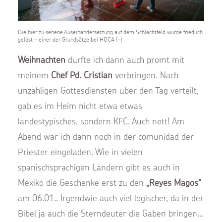
Die hier zu sehene Auseinandersetzung auf dem Schlachtfeld wurde friedlich
gelöst – einer der Grundsätze bei HOCA !-)
Weihnachten
durfte ich dann auch promt mit
meinem
Chef
Pd. Cristian
verbringen. Nach
unzähligen Gottesdiensten über den Tag verteilt,
gab es im Heim nicht etwa etwas
landestypisches, sondern KFC. Auch nett! Am
Abend war ich dann noch in der comunidad der
Priester eingeladen. Wie in vielen
spanischsprachigen Ländern gibt es auch in
Mexiko die Geschenke erst zu den
„Reyes Magos“
am 06.01.. Irgendwie auch viel logischer, da in der
Bibel ja auch die Sterndeuter die Gaben bringen…