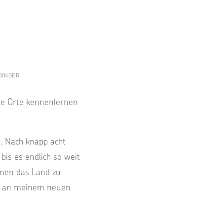
DINGER
eue Orte kennenlernen
. Nach knapp acht
is es endlich so weit
mmen das Land zu
hm an meinem neuen