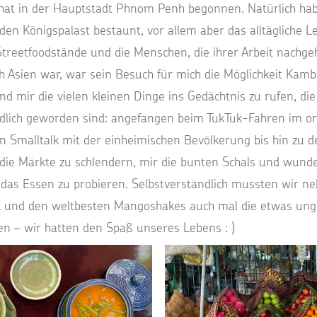
at in der Hauptstadt Phnom Penh begonnen. Natürlich hab
en Königspalast bestaunt, vor allem aber das alltägliche L
Streetfoodstände und die Menschen, die ihrer Arbeit nachg
ch Asien war, war sein Besuch für mich die Möglichkeit Kam
 mir die vielen kleinen Dinge ins Gedächtnis zu rufen, die
ndlich geworden sind: angefangen beim TukTuk-Fahren im or
n Smalltalk mit der einheimischen Bevölkerung bis hin zu
er die Märkte zu schlendern, mir die bunten Schals und wund
das Essen zu probieren. Selbstverständlich mussten wir ne
k und den weltbesten Mangoshakes auch mal die etwas ung
ren – wir hatten den Spaß unseres Lebens : )