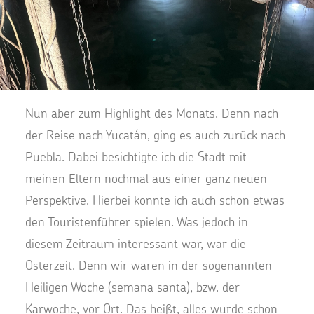
Nun aber zum Highlight des Monats. Denn nach
der Reise nach Yucatán, ging es auch zurück nach
Puebla. Dabei besichtigte ich die Stadt mit
meinen Eltern nochmal aus einer ganz neuen
Perspektive. Hierbei konnte ich auch schon etwas
den Touristenführer spielen. Was jedoch in
diesem Zeitraum interessant war, war die
Osterzeit. Denn wir waren in der sogenannten
Heiligen Woche (semana santa), bzw. der
Karwoche, vor Ort. Das heißt, alles wurde schon