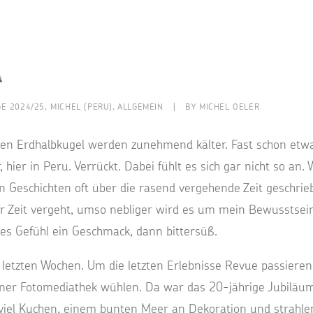
a
GE 2024/25
,
MICHEL (PERU)
,
ALLGEMEIN
|
BY
MICHEL OELER
ren Erdhalbkugel werden zunehmend kälter. Fast schon etwa
, hier in Peru. Verrückt. Dabei fühlt es sich gar nicht so an.
n Geschichten oft über die rasend vergehende Zeit geschriebe
r Zeit vergeht, umso nebliger wird es um mein Bewusstsein,
s Gefühl ein Geschmack, dann bittersüß.
en letzten Wochen. Um die letzten Erlebnisse Revue passieren
iner Fotomediathek wühlen. Da war das 20-jährige Jubiläu
 viel Kuchen, einem bunten Meer an Dekoration und strahle