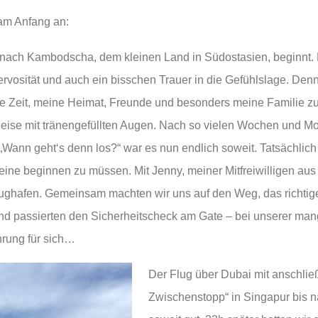
am Anfang an:
 nach Kambodscha, dem kleinen Land in Südostasien, beginnt.
rvosität und auch ein bisschen Trauer in die Gefühlslage. Den
de Zeit, meine Heimat, Freunde und besonders meine Familie z
ise mit tränengefüllten Augen. Nach so vielen Wochen und Mo
Wann geht‘s denn los?“ war es nun endlich soweit. Tatsächlich 
eine beginnen zu müssen. Mit Jenny, meiner Mitfreiwilligen aus 
ughafen. Gemeinsam machten wir uns auf den Weg, das richtige
d passierten den Sicherheitscheck am Gate – bei unserer ma
hrung für sich…
Der Flug über Dubai mit anschli
Zwischenstopp“ in Singapur bis 