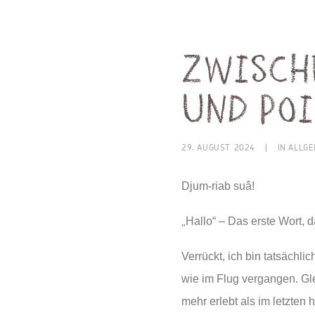
Zwisch
und Poi
29. AUGUST 2024
|
IN
ALLGE
D
jum-riab suâ!
„
Hallo“ – Das erste Wort, d
Verrückt, ich bin tatsächl
wie im Flug vergangen. Gle
mehr erlebt als im letzten