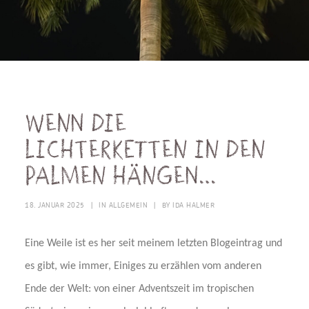
Wenn die
Lichterketten in den
Palmen hängen…
18. JANUAR 2025
|
IN
ALLGEMEIN
|
BY
IDA HALMER
Eine Weile ist es her seit meinem letzten Blogeintrag und
es gibt, wie immer, Einiges zu erzählen vom anderen
Ende der Welt: von einer Adventszeit im tropischen