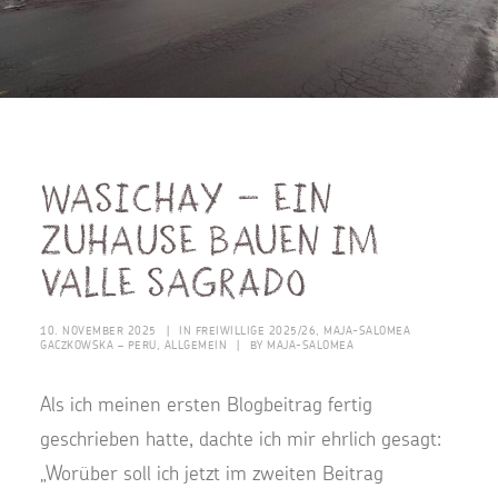
Wasichay – ein
Zuhause bauen im
Valle Sagrado
10. NOVEMBER 2025
|
IN
FREIWILLIGE 2025/26
,
MAJA-SALOMEA
GACZKOWSKA – PERU
,
ALLGEMEIN
|
BY
MAJA-SALOMEA
Als ich meinen ersten Blogbeitrag fertig
geschrieben hatte, dachte ich mir ehrlich gesagt:
„Worüber soll ich jetzt im zweiten Beitrag