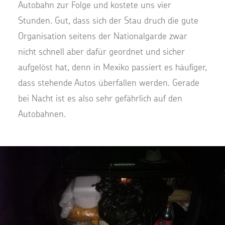
Autobahn zur Folge und kostete uns vier
Stunden. Gut, dass sich der Stau druch die gute
Organisation seitens der Nationalgarde zwar
nicht schnell aber dafür geordnet und sicher
aufgelöst hat, denn in Mexiko passiert es häufiger,
dass stehende Autos überfallen werden. Gerade
bei Nacht ist es also sehr gefährlich auf den
Autobahnen.