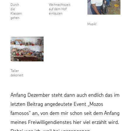
Durch
Weihnachtszeit
die
auf dem Hof
Klassen
einläuten
gehen
Musik!
Taller
dekoriert
Anfang Dezember steht dann auch endlich das im
letzten Beitrag angedeutete Event „Mozos
famosos“ an, von dem mir schon seit dem Anfang
meines Freiwilligendienstes hier viel erzählt wird.