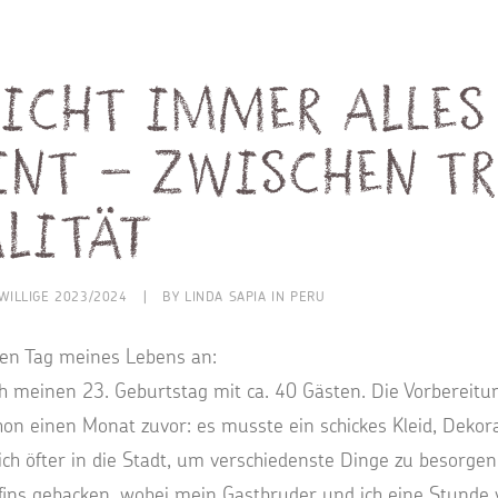
nicht immer alles
eint – Zwischen T
alität
IWILLIGE 2023/2024
|
BY
LINDA SAPIA IN PERU
en Tag meines Lebens an:
h meinen 23. Geburtstag mit ca. 40 Gästen. Die Vorbereit
n einen Monat zuvor: es musste ein schickes Kleid, Dekor
ich öfter in die Stadt, um verschiedenste Dinge zu besorgen
fins gebacken, wobei mein Gastbruder und ich eine Stunde