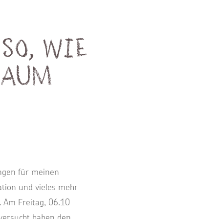
 so, wie
raum
ungen für meinen
ation und vieles mehr
. Am Freitag, 06.10
 versucht haben den