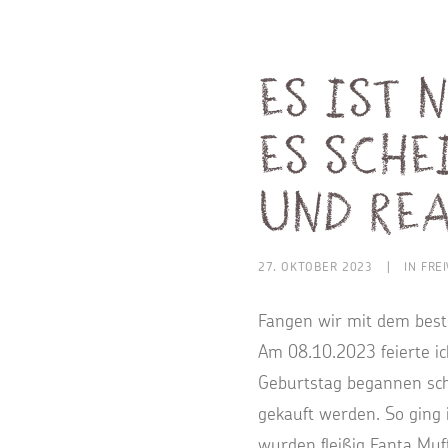
Es ist 
es sch
und Re
27. OKTOBER 2023
|
IN
FRE
Fangen wir mit dem best
Am 08.10.2023 feierte ic
Geburtstag begannen scho
gekauft werden. So ging 
wurden fleißig Fanta Muf