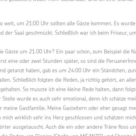
o weit, um 21:00 Uhr sollten alle Gäste kommen. Es wurde
d der Saal geschmückt. Schließlich war ich beim Friseur, um
e Gäste um 21.00 Uhr? Ein paar schon, zum Beispiel die Na
rst eine oder zwei Stunden später, so sind die PeruanerIn
d getanzt haben, gab es um 24:00 Uhr ein Ständchen, zu
len. Schließlich folgten die Reden, ja richtig gehört, an al
ehalten. So musste ich eine kleine Rede halten, dann fol
r Stelle wurde es auch sehr emotional, denn ich schätze mei
r meine Gastfamilie. Meine Gasteltern oder eher gesagt m
 mich wirklich sehr ins Herz geschlossen und schätzen mic
örter ausgetauscht. Auch die ein oder andere Träne floss un