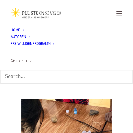
HOME
AUTOREN
IMG_1990
FREIWILLIGENPROGRAMM
Home
Allgemein
Schulstart, Strand und Sprachen lernen
IMG_1990
SEARCH