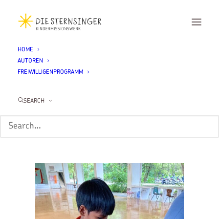
HOME
AUTOREN
IMG_1988
FREIWILLIGENPROGRAMM
Home
Allgemein
Schulstart, Strand und Sprachen lernen
IMG_1988
SEARCH