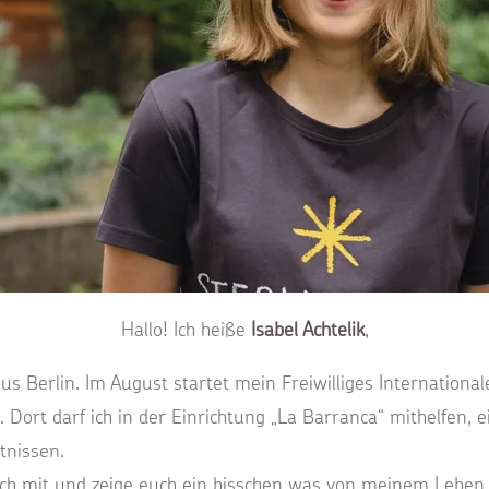
Hallo! Ich heiße
Isabel Achtelik
,
s Berlin. Im August startet mein Freiwilliges International
 Dort darf ich in der Einrichtung „La Barranca“ mithelfen, 
tnissen.
h mit und zeige euch ein bisschen was von meinem Leben 