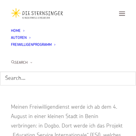
HOME
AUTOREN
Hannah Eul
FREIWILLIGENPROGRAMM
Home
Hannah Eul
SEARCH
Bonjour! Ich heiße
Hannah Eul
,
bin 18 Jahre alt und komme aus Oberfranken.
Meinen Freiwilligendienst werde ich ab dem 4.
August in einer kleinen Stadt in Benin
verbringen: in Dogbo. Dort werde ich das Projekt
„Education Service Internationale“ (ESI), welches