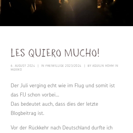
les quiero mucho!
6. AUGUST 2024
|
IN
FREIWILLIGE 2023/2024
|
BY
AQUILIN HOHM IN
MEXIKO
Der Juli verging echt wie im Flug und somit ist
das FIJ schon vorbei…
Das bedeutet auch, dass dies der letzte
Blogbeitrag ist.
Vor der Rückkehr nach Deutschland durfte ich