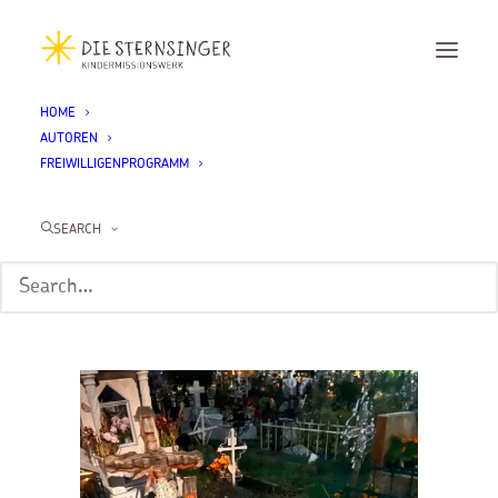
HOME
AUTOREN
IMG_8254
FREIWILLIGENPROGRAMM
Home
Freiwillige 2024/25
Gaston (Mexiko)
Von Leben, Fußball und Tod
IMG_8254
SEARCH