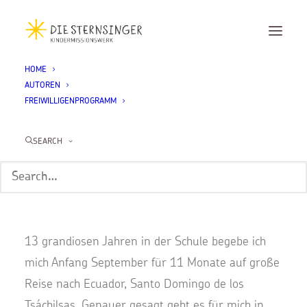
HOME
AUTOREN
Richard Scheid
FREIWILLIGENPROGRAMM
Home
Richard Scheid
SEARCH
Hola, ich bin
Richard Scheid
!
Ich komme aus Neuss und bin 19 Jahre alt. Nach
13 grandiosen Jahren in der Schule begebe ich
mich Anfang September für 11 Monate auf große
Reise nach Ecuador, Santo Domingo de los
Tsáchilsas. Genauer gesagt geht es für mich in