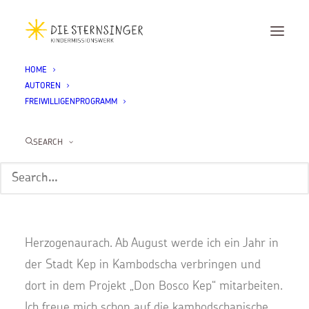
HOME
AUTOREN
Miriam Matzick
FREIWILLIGENPROGRAMM
Home
Miriam Matzick
SEARCH
Hallo, ich heiße
Miriam Matzick
,
bin 18 Jahre alt und komme aus
Herzogenaurach. Ab August werde ich ein Jahr in
der Stadt Kep in Kambodscha verbringen und
dort in dem Projekt „Don Bosco Kep“ mitarbeiten.
Ich freue mich schon auf die kambodschanische