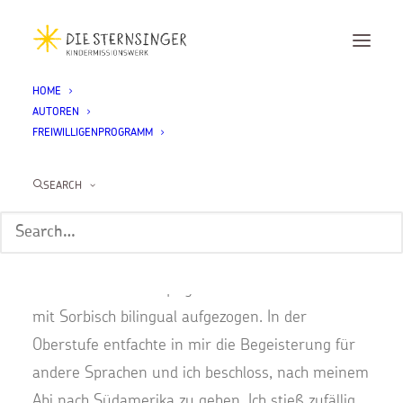
HOME
AUTOREN
Matej Meskank
FREIWILLIGENPROGRAMM
Home
Matej Meskank
SEARCH
Hey, ich bin
Matej Meskank
und komme aus Leipzig. Meine Eltern haben mich
mit Sorbisch bilingual aufgezogen. In der
Oberstufe entfachte in mir die Begeisterung für
andere Sprachen und ich beschloss, nach meinem
Abi nach Südamerika zu gehen. Ich stieß zufällig