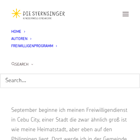
HOME
AUTOREN
Mailin Seckinger
FREIWILLIGENPROGRAMM
Home
Mailin Seckinger
SEARCH
Hallo! Ich heiße
Mailin Seckinger
,
bin 18 Jahre alt und komme aus Köln. Im
September beginne ich meinen Freiwilligendienst
in Cebu City, einer Stadt die zwar ähnlich groß ist
wie meine Heimatstadt, aber eben auf den
Philippinen liegt. Dort werde ich in der Gemeinde