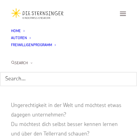
HOME
AUTOREN
Ein Jahr für dich. Ein Jahr für andere.
FREIWILLIGENPROGRAMM
Du willst etwas Positives bewegen und dich für
SEARCH
eine lebenswerte Welt einsetzen?
Du möchtest dich sozial engagieren für
benachteiligte Kinder dieser Welt?
Du fühlst dich hilﬂos angesichts der großen
Ungerechtigkeit in der Welt und möchtest etwas
dagegen unternehmen?
Du möchtest dich selbst besser kennen lernen
und über den Tellerrand schauen?