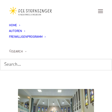
HOME
AUTOREN
erster Gottesdienst
FREIWILLIGENPROGRAMM
Home
Freiwillige 2025/26
Felicitas Steinberg – Dominikanische Republik
SEARCH
Celebrar la vida – Das Leben feiern
erster Gottesdienst